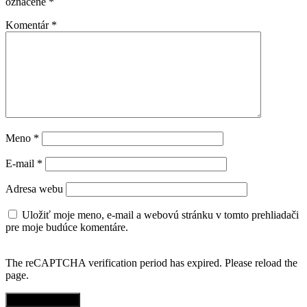
označené
*
Komentár
*
Meno
*
E-mail
*
Adresa webu
Uložiť moje meno, e-mail a webovú stránku v tomto prehliadači
pre moje budúce komentáre.
The reCAPTCHA verification period has expired. Please reload the
page.