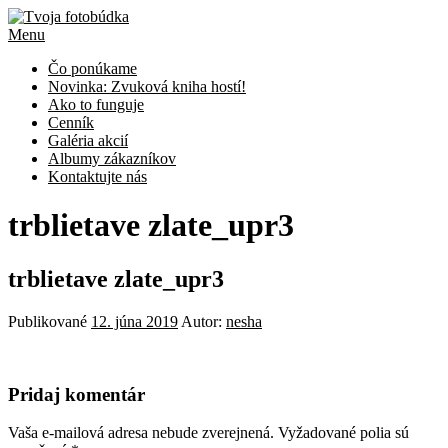
Prejsť
na
Menu
obsah
Čo ponúkame
Novinka: Zvuková kniha hostí!
Ako to funguje
Cenník
Galéria akcií
Albumy zákazníkov
Kontaktujte nás
trblietave zlate_upr3
trblietave zlate_upr3
Publikované
12. júna 2019
Autor:
nesha
Pridaj komentár
Vaša e-mailová adresa nebude zverejnená.
Vyžadované polia sú